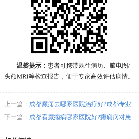
温馨提示‌：
患者可携带既往病历、脑电图/
头颅MRI等检查报告，便于专家高效评估病情‌。
上一篇：
成都癫痫去哪家医院治疗好?成都专业
儿童癫痫医院怎么去?
下一篇：
成都看癫痫病哪家医院好?癫痫病对患
者的危害有多大?