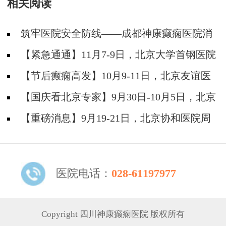
相关阅读
筑牢医院安全防线——成都神康癫痫医院消
防安全培训纪实
【紧急通通】11月7-9日，北京大学首钢医院
神经内科胡颖教授亲临成都会诊，破解癫痫疑难
【节后癫痫高发】10月9-11日，北京友谊医
院陈葵博士免费会诊+治疗援助，破解癫痫难
【国庆看北京专家】9月30日-10月5日，北京
题！
天坛&首钢医院两大专家蓉城亲诊+癫痫大额救
【重磅消息】9月19-21日，北京协和医院周
助，速约！
祥琴教授成都领衔会诊，共筑全年龄段抗癫防
线！
医院电话：
028-61197977
Copyright 四川神康癫痫医院 版权所有