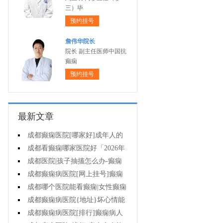
三）毕
预约挂号
詹伟华院长
院长 副主任医师中国抗
癫痫
预约挂号
最新文章
成都癫痫医院[哪家好]成年人的
癫痫能自己恢复吗?
成都看癫痫哪家医院好「2026年
度公布」这些行为能有效减少癫痫
成都医院|孩子抽搐怎么办-癫痫
带来的智力损伤
长期治疗没有效果怎么办?
成都癫痫病医院[网上挂号]癫痫
病人可以运动吗?
成都哪个医院能看癫痫|女性癫痫
病人怀孕要如何护理?
成都癫痫病医院{地址}坏心情能
导致癫痫发作吗?
成都癫痫病医院[排行]癫痫病人