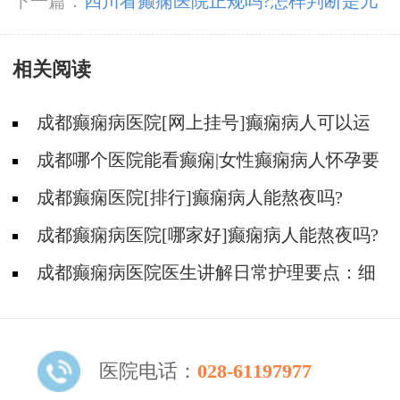
期间发病会造成流产吗?
下一篇：
四川看癫痫医院正规吗?怎样判断是儿
童良性癫痫?
相关阅读
成都癫痫病医院[网上挂号]癫痫病人可以运
动吗?
成都哪个医院能看癫痫|女性癫痫病人怀孕要
如何护理?
成都癫痫医院[排行]癫痫病人能熬夜吗?
成都癫痫病医院[哪家好]癫痫病人能熬夜吗?
成都癫痫病医院医生讲解日常护理要点：细
节决定成败！
医院电话：
028-61197977