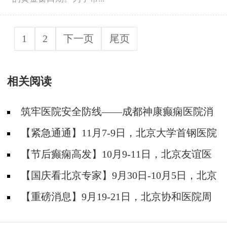
1
2
下一页
尾页
相关阅读
筑牢医院安全防线——成都神康癫痫医院消
防安全培训纪实
【紧急通通】11月7-9日，北京大学首钢医院
神经内科胡颖教授亲临成都会诊，破解癫痫疑难
【节后癫痫高发】10月9-11日，北京友谊医
院陈葵博士免费会诊+治疗援助，破解癫痫难
【国庆看北京专家】9月30日-10月5日，北京
题！
天坛&首钢医院两大专家蓉城亲诊+癫痫大额救
【重磅消息】9月19-21日，北京协和医院周
助，速约！
祥琴教授成都领衔会诊，共筑全年龄段抗癫防