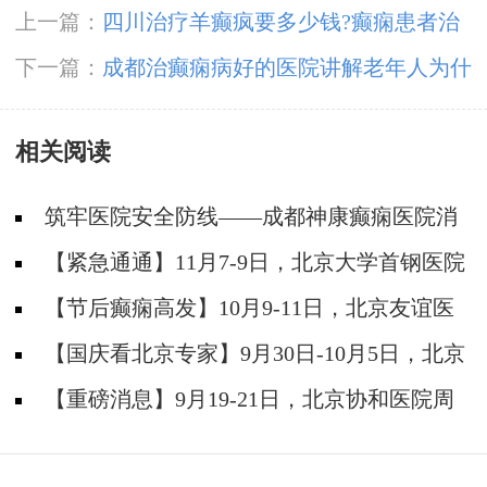
上一篇：
四川治疗羊癫疯要多少钱?癫痫患者治
疗时要注意什么?
下一篇：
成都治癫痫病好的医院讲解老年人为什
么会患上癫痫病?
相关阅读
筑牢医院安全防线——成都神康癫痫医院消
防安全培训纪实
【紧急通通】11月7-9日，北京大学首钢医院
神经内科胡颖教授亲临成都会诊，破解癫痫疑难
【节后癫痫高发】10月9-11日，北京友谊医
院陈葵博士免费会诊+治疗援助，破解癫痫难
【国庆看北京专家】9月30日-10月5日，北京
题！
天坛&首钢医院两大专家蓉城亲诊+癫痫大额救
【重磅消息】9月19-21日，北京协和医院周
助，速约！
祥琴教授成都领衔会诊，共筑全年龄段抗癫防