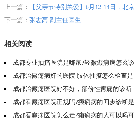
上一篇：
【父亲节特别关爱】6月12-14日，北京
友谊医院陈葵博士蓉城亲诊，精准诊疗+专项援
下一篇：
张志高 副主任医生
助惠及癫痫患者
相关阅读
成都专业抽搐医院是哪家?轻微癫痫病怎么诊
断?
成都治癫痫病好的医院 肢体抽搐怎么检查是
不是癫痫病?
成都治癫痫医院好不好，部份性癫痫的诊断
有哪些呢?
成都看癫痫医院正规吗?癫痫病的四步诊断是
什么?
成都看癫痫医院怎么走?癫痫病的人可以喝可
乐吗?