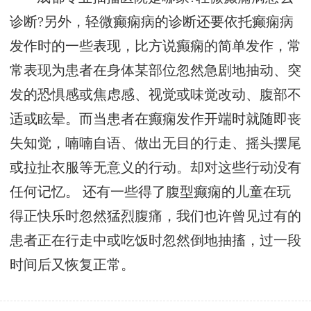
诊断?另外，轻微癫痫病的诊断还要依托癫痫病
发作时的一些表现，比方说癫痫的简单发作，常
常表现为患者在身体某部位忽然急剧地抽动、突
发的恐惧感或焦虑感、视觉或味觉改动、腹部不
适或眩晕。而当患者在癫痫发作开端时就随即丧
失知觉，喃喃自语、做出无目的行走、摇头摆尾
或拉扯衣服等无意义的行动。却对这些行动没有
任何记忆。 还有一些得了腹型癫痫的儿童在玩
得正快乐时忽然猛烈腹痛，我们也许曾见过有的
患者正在行走中或吃饭时忽然倒地抽搐，过一段
时间后又恢复正常。