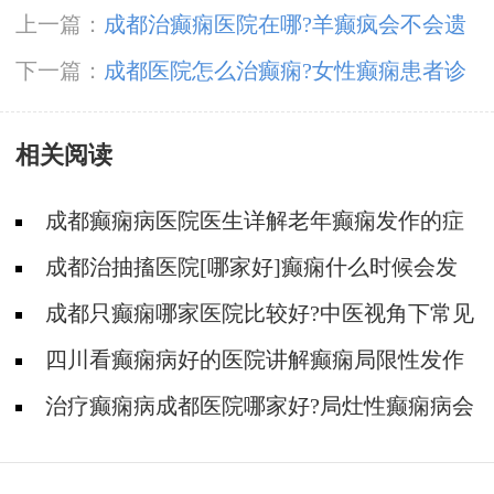
上一篇：
成都治癫痫医院在哪?羊癫疯会不会遗
传?
下一篇：
成都医院怎么治癫痫?女性癫痫患者诊
疗的方式有哪些?
相关阅读
成都癫痫病医院医生详解老年癫痫发作的症
状?
成都治抽搐医院[哪家好]癫痫什么时候会发
作？
成都只癫痫哪家医院比较好?中医视角下常见
的癫痫症状分型是怎样的?
四川看癫痫病好的医院讲解癫痫局限性发作
症状!
治疗癫痫病成都医院哪家好?局灶性癫痫病会
有哪些症状?