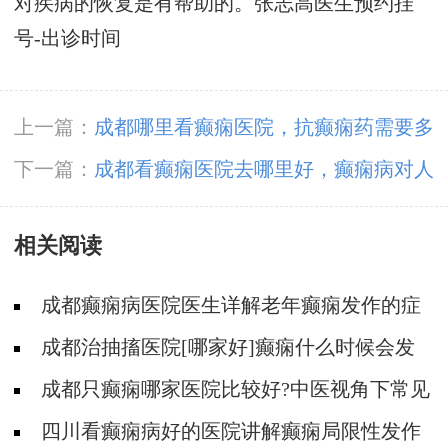
对疾病的恢复是有帮助的。
张志高医生预约挂
号-出诊时间
上一篇：
成都哪里看癫痫医院，抗癫痫药需要多
长时间才有效?
下一篇：
成都看癫痫医院去哪里好，癫痫病对人
的损害有哪些?
相关阅读
成都癫痫病医院医生详解老年癫痫发作的症
状?
成都治抽搐医院[哪家好]癫痫什么时候会发
作？
成都只癫痫哪家医院比较好?中医视角下常见
的癫痫症状分型是怎样的?
四川看癫痫病好的医院讲解癫痫局限性发作