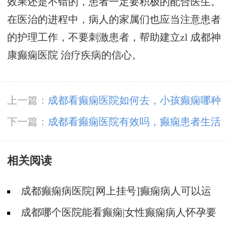
效果还是不错的，患者一定要积极的配合医生。
在医治的进程中，病人的家属们也应当注意患者
的护理工作，不要刺激患者，帮助建立zl
成都神
康癫痫医院
治疗疾病的信心。
上一篇：
成都看癫痫医院如何去，小孩癫痫哪种
诊疗较为好？
下一篇：
成都看癫痫医院有效吗，癫痫患者生活
中如何进行自我调整?
相关阅读
成都癫痫病医院[网上挂号]癫痫病人可以运
动吗?
成都哪个医院能看癫痫|女性癫痫病人怀孕要