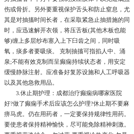
伤或骨折。另外要重视保护舌头和防止窒息，尤
其是对抽搐时间长者，在采取紧急止抽措施的同
时，应迅速解开衣领，将压舌板(其他木板也能
够)缠上多层纱布塞入上下臼齿之间，同时吸
氧，痰多者要吸痰。 克制抽搐可指掐人中、涌
泉;不能有效克制而呈癫痫持续状态者，用安定
缓慢静脉注射。应准备好复苏设施和人工呼吸器
以及其他急救用品。
3.休止期护理：成都治疗癫痫病哪家医院
好?做了癫痫手术后应该怎么护理?休止期不要麻
痹马虎。仍在用药者，一定要保持规律性用药。
要使患者保持精神愉快，尽可能免除精神刺激。