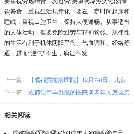
要重视劳逸结合，勿过劳;要重视冷热变化;勿暴
饮暴食。重视生活规律化，要在一定时间起床和
睡眠，重视口腔卫生，保持大便通畅。从事适当
的文体活动，但要免除过劳与精神紧张。规律性
的生活有利于机体阴阳平衡、气血调和、经络舒
通，进而“逆气”不生，痫证不发。
上一篇：
【成都癫痫病医院】12月7-8日，北京
三甲知名癫痫专家亲临成都免费会诊，多项援助
下一篇：
成都治疗羊癫疯的医院谈老年人怎么患
补贴限时发放!
上癫痫病的?
相关阅读
成都癫痫医院[哪家好]成年人的癫痫能自己