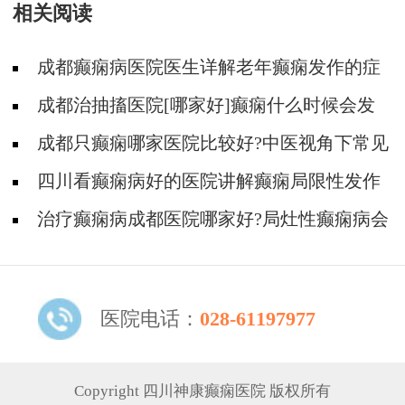
相关阅读
诊北京三甲大咖!
成都癫痫病医院医生详解老年癫痫发作的症
状?
成都治抽搐医院[哪家好]癫痫什么时候会发
作？
成都只癫痫哪家医院比较好?中医视角下常见
的癫痫症状分型是怎样的?
四川看癫痫病好的医院讲解癫痫局限性发作
症状!
治疗癫痫病成都医院哪家好?局灶性癫痫病会
有哪些症状?
医院电话：
028-61197977
Copyright 四川神康癫痫医院 版权所有