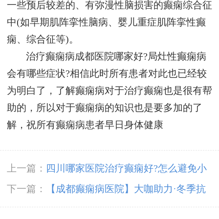
一些预后较差的、有弥漫性脑损害的癫痫综合征
中(如早期肌阵挛性脑病、婴儿重症肌阵挛性癫
痫、综合征等)。
治疗癫痫病成都医院哪家好?局灶性癫痫病
会有哪些症状?相信此时所有患者对此也已经较
为明白了，了解癫痫病对于治疗癫痫也是很有帮
助的，所以对于癫痫病的知识也是要多加的了
解，祝所有癫痫病患者早日身体健康
上一篇：
四川哪家医院治疗癫痫好?怎么避免小
宝宝患上癫痫病?
下一篇：
【成都癫痫病医院】大咖助力·冬季抗
癫，11月23-24日，癫痫病友足不出川，即可看