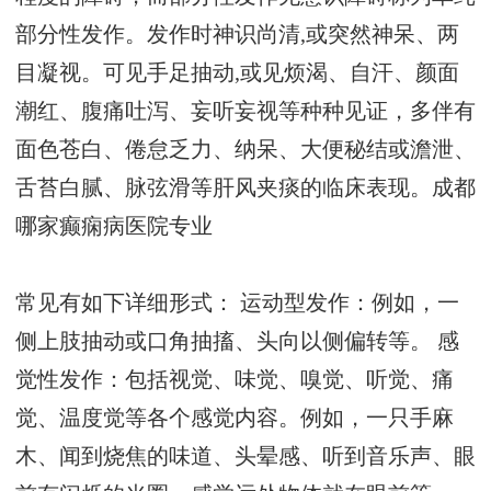
部分性发作。发作时神识尚清,或突然神呆、两
目凝视。可见手足抽动,或见烦渴、自汗、颜面
潮红、腹痛吐泻、妄听妄视等种种见证，多伴有
面色苍白、倦怠乏力、纳呆、大便秘结或澹泄、
舌苔白腻、脉弦滑等肝风夹痰的临床表现。
成都
哪家癫痫病医院专业
常见有如下详细形式： 运动型发作：例如，一
侧上肢抽动或口角抽搐、头向以侧偏转等。 感
觉性发作：包括视觉、味觉、嗅觉、听觉、痛
觉、温度觉等各个感觉内容。例如，一只手麻
木、闻到烧焦的味道、头晕感、听到音乐声、眼