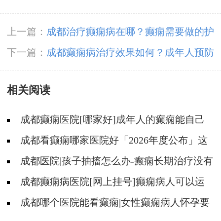
上一篇：
成都治疗癫痫病在哪？癫痫需要做的护
理。
下一篇：
成都癫痫病治疗效果如何？成年人预防
癫痫病
相关阅读
成都癫痫医院[哪家好]成年人的癫痫能自己
恢复吗?
成都看癫痫哪家医院好「2026年度公布」这
些行为能有效减少癫痫带来的智力损伤
成都医院|孩子抽搐怎么办-癫痫长期治疗没有
效果怎么办?
成都癫痫病医院[网上挂号]癫痫病人可以运
动吗?
成都哪个医院能看癫痫|女性癫痫病人怀孕要