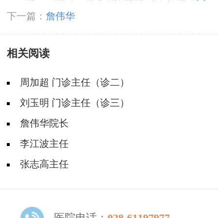
后引起耳鸣怎么治?
下一篇：
詹伟华
相关阅读
周加超 门诊主任（诊二）
刘玉明 门诊主任（诊三）
詹伟华院长
李江波主任
张志高主任
医院电话：
028-61197977