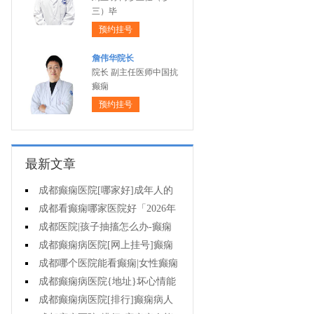
三）毕
预约挂号
詹伟华院长
院长 副主任医师中国抗
癫痫
预约挂号
最新文章
成都癫痫医院[哪家好]成年人的
癫痫能自己恢复吗?
成都看癫痫哪家医院好「2026年
度公布」这些行为能有效减少癫痫
成都医院|孩子抽搐怎么办-癫痫
带来的智力损伤
长期治疗没有效果怎么办?
成都癫痫病医院[网上挂号]癫痫
病人可以运动吗?
成都哪个医院能看癫痫|女性癫痫
病人怀孕要如何护理?
成都癫痫病医院{地址}坏心情能
导致癫痫发作吗?
成都癫痫病医院[排行]癫痫病人