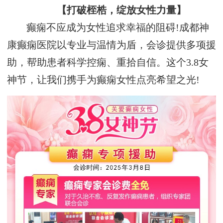
【打破桎梏，绽放女性力量】
癫痫不应成为女性追求幸福的阻碍!成都神
康癫痫医院以专业与温情为盾，会诊提供多项援
助，帮助患者科学控痫、重拾自信。这个3.8女
神节，让我们携手为癫痫女性点亮希望之光!