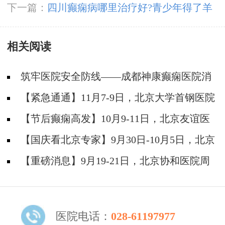
会对身体有伤害吗?
下一篇：
四川癫痫病哪里治疗好?青少年得了羊
角风有哪些伤害?
相关阅读
筑牢医院安全防线——成都神康癫痫医院消
防安全培训纪实
【紧急通通】11月7-9日，北京大学首钢医院
神经内科胡颖教授亲临成都会诊，破解癫痫疑难
【节后癫痫高发】10月9-11日，北京友谊医
院陈葵博士免费会诊+治疗援助，破解癫痫难
【国庆看北京专家】9月30日-10月5日，北京
题！
天坛&首钢医院两大专家蓉城亲诊+癫痫大额救
【重磅消息】9月19-21日，北京协和医院周
助，速约！
祥琴教授成都领衔会诊，共筑全年龄段抗癫防
线！
医院电话：
028-61197977