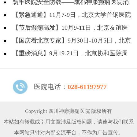
筑牢医院安全防线——成都神康癫痫医院消
防安全培训纪实
【紧急通通】11月7-9日，北京大学首钢医院
神经内科胡颖教授亲临成都会诊，破解癫痫疑难
【节后癫痫高发】10月9-11日，北京友谊医
院陈葵博士免费会诊+治疗援助，破解癫痫难
【国庆看北京专家】9月30日-10月5日，北京
题！
天坛&首钢医院两大专家蓉城亲诊+癫痫大额救
【重磅消息】9月19-21日，北京协和医院周
助，速约！
祥琴教授成都领衔会诊，共筑全年龄段抗癫防
线！
医院电话：
028-61197977
Copyright 四川神康癫痫医院 版权所有
本站如有转载或引用文章涉及版权问题，请速与我们联系
本网站只针对内部交流平台，不作为广告宣传。