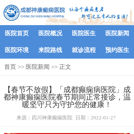
医院首页
医院概况
医院医生
医院新闻
医院环境
来院路线
就诊流程
预约医生
首页
>>
医院新闻
>> 正文
【春节不放假】「成都癫痫病医院」成
都神康癫痫医院春节期间正常接诊，温
暖坚守只为守护您的健康！
来源：四川神康癫痫医院
日期：2022-01-27