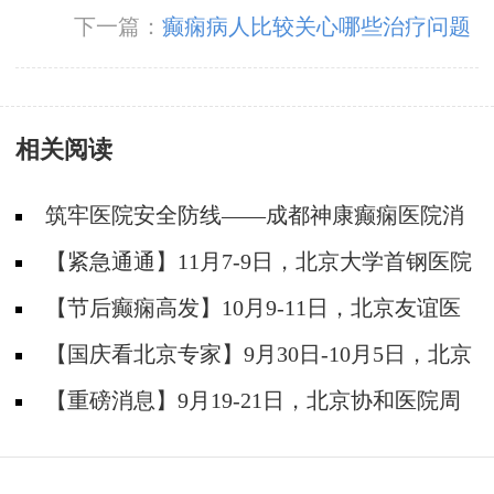
下一篇：
癫痫病人比较关心哪些治疗问题
相关阅读
筑牢医院安全防线——成都神康癫痫医院消
防安全培训纪实
【紧急通通】11月7-9日，北京大学首钢医院
神经内科胡颖教授亲临成都会诊，破解癫痫疑难
【节后癫痫高发】10月9-11日，北京友谊医
院陈葵博士免费会诊+治疗援助，破解癫痫难
【国庆看北京专家】9月30日-10月5日，北京
题！
天坛&首钢医院两大专家蓉城亲诊+癫痫大额救
【重磅消息】9月19-21日，北京协和医院周
助，速约！
祥琴教授成都领衔会诊，共筑全年龄段抗癫防
线！