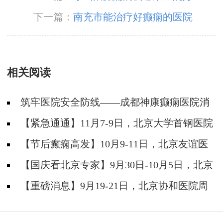
下一篇：
南充市能治疗好癫痫的医院
相关阅读
筑牢医院安全防线——成都神康癫痫医院消
防安全培训纪实
【紧急通通】11月7-9日，北京大学首钢医院
神经内科胡颖教授亲临成都会诊，破解癫痫疑难
【节后癫痫高发】10月9-11日，北京友谊医
院陈葵博士免费会诊+治疗援助，破解癫痫难
【国庆看北京专家】9月30日-10月5日，北京
题！
天坛&首钢医院两大专家蓉城亲诊+癫痫大额救
【重磅消息】9月19-21日，北京协和医院周
助，速约！
祥琴教授成都领衔会诊，共筑全年龄段抗癫防