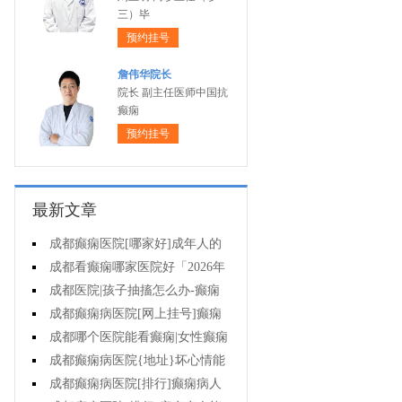
三）毕
预约挂号
詹伟华院长
院长 副主任医师中国抗
癫痫
预约挂号
最新文章
成都癫痫医院[哪家好]成年人的
癫痫能自己恢复吗?
成都看癫痫哪家医院好「2026年
度公布」这些行为能有效减少癫痫
成都医院|孩子抽搐怎么办-癫痫
带来的智力损伤
长期治疗没有效果怎么办?
成都癫痫病医院[网上挂号]癫痫
病人可以运动吗?
成都哪个医院能看癫痫|女性癫痫
病人怀孕要如何护理?
成都癫痫病医院{地址}坏心情能
导致癫痫发作吗?
成都癫痫病医院[排行]癫痫病人