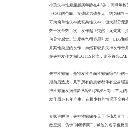
小孩失神性癫痫起病年龄在4-8岁，高峰年
于CAE的范畴。女孩比男孩多见，约为60%
可为简单性失神或繁杂性失神，但大部分无
数十次至数百次。发作起止突然，无先兆，持
何异常感觉。过度换气很容易引发 EEG和
并其他类型的发作，虽然有较多失神发作合并
在失神发作之前以GTCS起病，则不符合CA
失神性癫痫，是特发性全面性癫痫综合征的
期前后造成，几乎所有的患者都伴有全身强
神性癫痫发病年龄从5岁到20岁不等，常见的发
发作后1~10年产生。在极少数的情况下全身
专家讲解说，失神性癫痫多见于小孩及青年
散空洞，仿佛“神游四海”，喊他的名字也反