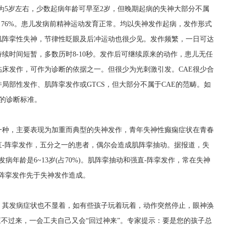
龄为5岁左右，少数起病年龄可早至2岁，但晚期起病的失神大部分不属
～76%。患儿发病前精神运动发育正常。均以失神发作起病，发作形式
肌阵挛性失神，节律性眨眼及后冲运动也很少见。发作频繁，一日可达
续时间短暂，多数历时8-10秒。发作后可继续原来的动作，患儿无任
临床发作，可作为诊断的依据之一。但很少为光刺激引发。CAE很少合
局部性发作、肌阵挛发作或GTCS，但大部分不属于CAE的范畴。如
E的诊断标准。
一种，主要表现为加重而典型的失神发作，青年失神性癫痫症状在青春
直-阵挛发作，五分之一的患者，偶尔会造成肌阵挛抽动。据报道，失
病年龄是6~13岁(占70%)。肌阵挛抽动和强直-阵挛发作，常在失神
-阵挛发作先于失神发作造成。
，其发病症状也不显着，如有些孩子玩着玩着，动作突然停止，眼神涣
应不过来，一会工夫自己又会“回过神来”。专家提示：要是您的孩子总