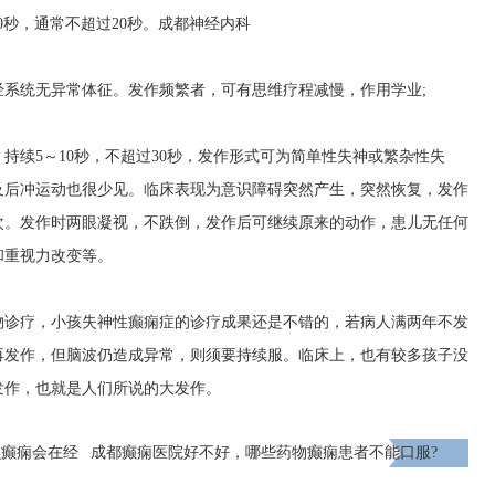
10秒，通常不超过20秒。
成都神经内科
系统无异常体征。发作频繁者，可有思维疗程减慢，作用学业;
持续5～10秒，不超过30秒，发作形式可为简单性失神或繁杂性失
及后冲运动也很少见。临床表现为意识障碍突然产生，突然恢复，发作
次。发作时两眼凝视，不跌倒，发作后可继续原来的动作，患儿无任何
和重视力改变等。
物诊疗，小孩失神性癫痫症的诊疗成果还是不错的，若病人满两年不发
再发作，但脑波仍造成异常，则须要持续服。临床上，也有较多孩子没
发作，也就是人们所说的大发作。
么癫痫会在经
成都癫痫医院好不好，哪些药物癫痫患者不能口服?
下一页