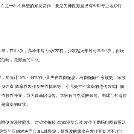
，而是一种不典型的癫痫发作，要是失神性癫痫没有即时专业地诊疗，
早，在4-8岁，高峰年龄为5岁左右，少数起病年龄可早至2岁，但晚
的范畴，是癫痫的症状。
，局统计15%～44%的小儿失神性癫痫患儿有癫痫阳性家族史，家族
全身强直-阵挛性发作及热性惊厥等。小儿失神性癫痫的遗传方式目前
龄依赖性外显，或为多基因遗传。本病有自然缓解倾向。由此可知遗传
，是癫痫的症状。
两侧弥漫性同步、对称性每秒3次棘慢复合波;发作间期脑电图背景活
典型的双侧对称同步3Hz棘慢波，棘慢波的频率在发作开始时不超过