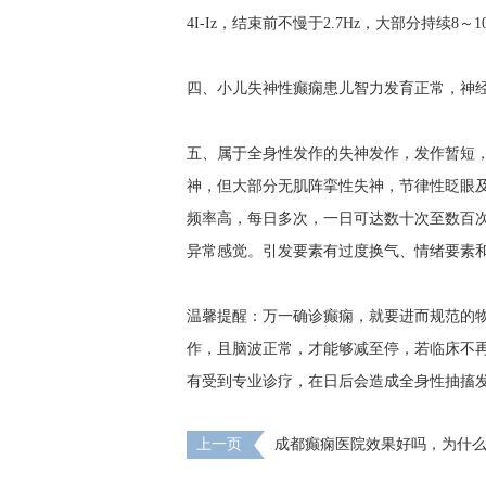
4I-Iz，结束前不慢于2.7Hz，大部分持续8～
四、小儿失神性癫痫患儿智力发育正常，神经
五、属于全身性发作的失神发作，发作暂短，
神，但大部分无肌阵挛性失神，节律性眨眼
频率高，每日多次，一日可达数十次至数百
异常感觉。引发要素有过度换气、情绪要素
温馨提醒：万一确诊癫痫，就要进而规范的
作，且脑波正常，才能够减至停，若临床不
有受到专业诊疗，在日后会造成全身性抽搐
上一页
成都癫痫医院效果好吗，为什
期老发作？