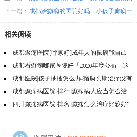
哪些药物?
下一篇：
成都治癫痫的医院好吗，小孩子癫痫一
般要注意什么?
相关阅读
成都癫痫医院[哪家好]成年人的癫痫能自己
恢复吗?
成都看癫痫哪家医院好「2026年度公布」这
些行为能有效减少癫痫带来的智力损伤
成都医院|孩子抽搐怎么办-癫痫长期治疗没有
效果怎么办?
成都癫痫病医院[排行]癫痫病人应当怎么治
疗?
四川癫痫病医院[排名]癫痫怎么治疗比较好?