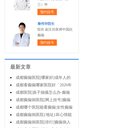
三）毕
预约挂号
詹伟华院长
院长 副主任医师中国抗
癫痫
预约挂号
最新文章
成都癫痫医院[哪家好]成年人的
癫痫能自己恢复吗?
成都看癫痫哪家医院好「2026年
度公布」这些行为能有效减少癫痫
成都医院|孩子抽搐怎么办-癫痫
带来的智力损伤
长期治疗没有效果怎么办?
成都癫痫病医院[网上挂号]癫痫
病人可以运动吗?
成都哪个医院能看癫痫|女性癫痫
病人怀孕要如何护理?
成都癫痫病医院{地址}坏心情能
导致癫痫发作吗?
成都癫痫病医院[排行]癫痫病人