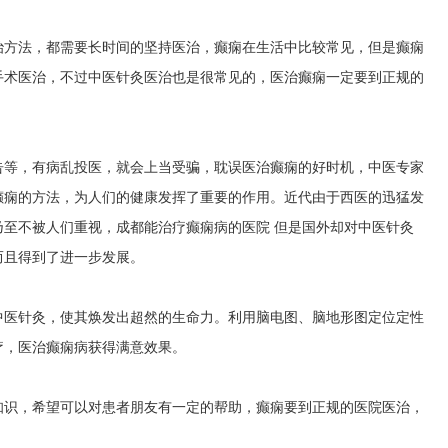
治方法，都需要长时间的坚持医治，癫痫在生活中比较常见，但是癫痫
手术医治，不过中医针灸医治也是很常见的，医治癫痫一定要到正规的
告等，有病乱投医，就会上当受骗，耽误医治癫痫的好时机，中医专家
癫痫的方法，为人们的健康发挥了重要的作用。近代由于西医的迅猛发
乃至不被人们重视，
成都能治疗癫痫病的医院
但是国外却对中医针灸
而且得到了进一步发展。
中医针灸，使其焕发出超然的生命力。利用脑电图、脑地形图定位定性
疗，医治癫痫病获得满意效果。
知识，希望可以对患者朋友有一定的帮助，癫痫要到正规的医院医治，